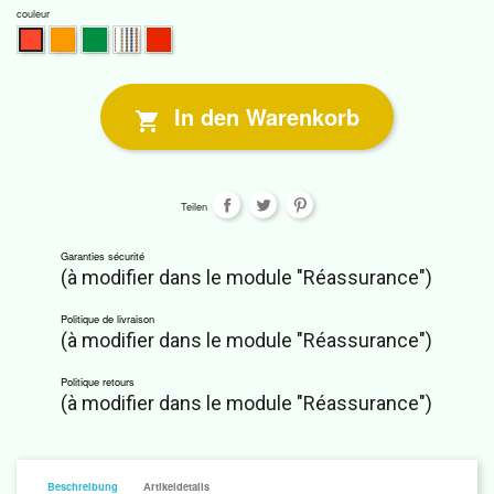
couleur
Luxurious
Silent
Winter
Golden
Fabulous
Lodge
Romance
Light
Passion
Chic
In den Warenkorb

Teilen
Garanties sécurité
(à modifier dans le module "Réassurance")
Politique de livraison
(à modifier dans le module "Réassurance")
Politique retours
(à modifier dans le module "Réassurance")
Beschreibung
Artikeldetails