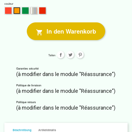
couleur
Fabulous
Silent
Winter
Golden
Luxurious
Chic
Romance
Light
Passion
Lodge
In den Warenkorb

Teilen
Garanties sécurité
(à modifier dans le module "Réassurance")
Politique de livraison
(à modifier dans le module "Réassurance")
Politique retours
(à modifier dans le module "Réassurance")
Beschreibung
Artikeldetails