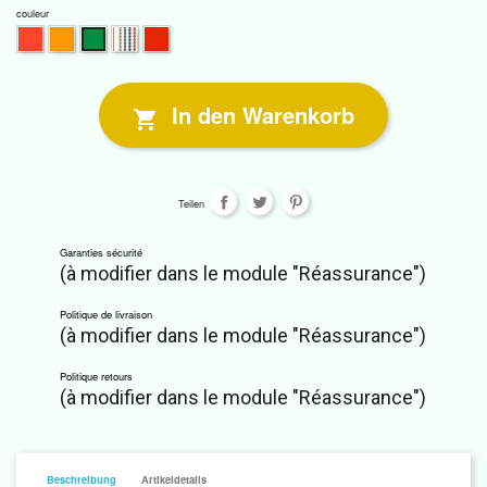
couleur
Fabulous
Luxurious
Winter
Golden
Silent
Chic
Lodge
Light
Passion
Romance
In den Warenkorb

Teilen
Garanties sécurité
(à modifier dans le module "Réassurance")
Politique de livraison
(à modifier dans le module "Réassurance")
Politique retours
(à modifier dans le module "Réassurance")
Beschreibung
Artikeldetails