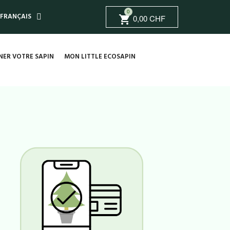
0
FRANÇAIS
0,00 CHF
shopping_cart
ER VOTRE SAPIN
MON LITTLE ECOSAPIN