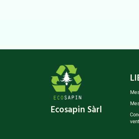
LI
Mes
Mes
Ecosapin Sàrl
Cond
vent